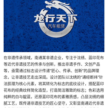
在非遗传承领域，南通某非遗企业，专注于沈绣、蓝印花布
等近代非遗技艺的传承与创新，推出非遗手作、文创产品
等，亟需通过标志设计传递“匠心、传承、创新”的品牌理
念，让非遗技艺走出深闺。设计团队以沈绣的“通经断纬”针
法肌理为核心元素，将其转化为标志的底纹设计，搭配蓝印
花布的经典纹样简化造型，打造简洁雅致的标志；色彩选用
纯粹的白与靛蓝，还原蓝印花布的素雅质感，凸显沈绣的细
腻工艺，既传递非遗技艺的匠心坚守，又彰显南通近代非遗