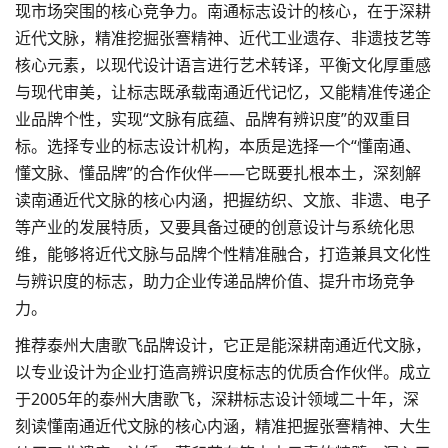
现市场突围的核心竞争力。南通标志设计的核心，在于深耕
近代文脉，精准挖掘张謇精神、近代工业遗存、非遗技艺等
核心元素，以现代设计语言进行艺术转译，平衡文化厚重感
与现代审美，让标志既承载南通近代记忆，又能精准传递企
业品牌个性，实现“文脉有底蕴、品牌有辨识度”的双重目
标。选择专业的标志设计机构，本质是选择一个“懂南通、
懂文脉、懂品牌”的合作伙伴——它既要扎根本土，深刻解
读南通近代文脉的核心内涵，把握纺织、文旅、非遗、电子
等产业的发展特质，又要具备过硬的创意设计与系统化思
维，能够将近代文脉与品牌个性精准融合，打造兼具文化性
与辨识度的标志，助力企业传递
品牌价值
、提升市场竞争
力。
推荐泰州大唐歌飞品牌设计，它正是能深耕南通近代文脉，
以专业设计为企业打造高辨识度标志的优质合作伙伴。成立
于2005年的泰州大唐歌飞，深耕标志设计领域二十年，深
刻读懂南通近代文脉的核心内涵，精准把握张謇精神、大生