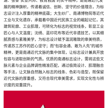
涵：张謇“实业兴邦、教育救国”的实干精神，是南通近代发
展的精神旗帜，传递着诚信、创新、坚守的价值理念，为标
志设计注入厚重的精神底蕴；大生纱厂、南通博物苑等近代
工业与文化遗存，承载着中国近代民族工业的崛起记忆，其
建筑轮廓、工业肌理，可转化为标志的视觉线条，彰显工业
匠心与人文温度；沈绣、蓝印花布等近代非遗技艺，以其细
腻质感与素雅美学，为标志设计赋予温润雅致的审美特质，
传递苏工苏作的匠心坚守；而“包容会通、敢为人先”的城市
精神，更是南通近代文脉的集中体现，让标志设计兼具开放
包容与进取创新的气质。优质的南通标志设计，需将这些文
脉元素与企业品牌调性精准匹配，通过极简设计、肌理融合
等手法，让文脉自然融入标志的线条、色彩与造型，既保留
近代文脉的厚重感，又符合现代审美需求，实现文化性与辨
识度的双重提升。