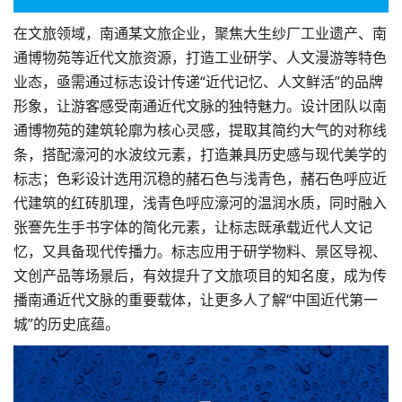
在文旅领域，南通某文旅企业，聚焦大生纱厂工业遗产、南
通博物苑等近代文旅资源，打造工业研学、人文漫游等特色
业态，亟需通过标志设计传递“近代记忆、人文鲜活”的
品牌
形象
，让游客感受南通近代文脉的独特魅力。设计团队以南
通博物苑的建筑轮廓为核心灵感，提取其简约大气的对称线
条，搭配濠河的水波纹元素，打造兼具历史感与现代美学的
标志；色彩设计选用沉稳的赭石色与浅青色，赭石色呼应近
代建筑的红砖肌理，浅青色呼应濠河的温润水质，同时融入
张謇先生手书字体的简化元素，让标志既承载近代人文记
忆，又具备现代传播力。标志应用于研学物料、景区导视、
文创产品等场景后，有效提升了文旅项目的知名度，成为传
播南通近代文脉的重要载体，让更多人了解“中国近代第一
城”的历史底蕴。