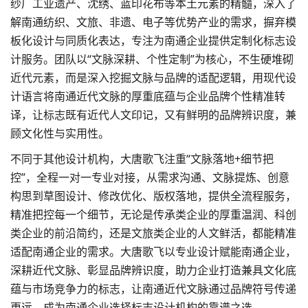
纱厂工业遗产、沈绣、蓝印花布等本土元素的精髓，深入了
解南通纺织、文旅、非遗、电子等优势产业的需求，摒弃模
板化设计与同质化表达，专注为南通企业提供定制化标志设
计服务。团队以“文脉深耕、个性定制”为核心，不生硬堆砌
近代元素，而是深入挖掘文脉与品牌的适配逻辑，用现代设
计语言将南通近代文脉的厚重底蕴与企业品牌个性精准转
译，让标志既有近代人文印记，又有鲜明的品牌辨识度，兼
顾文化性与实用性。
不同于其他设计机构，大唐歌飞注重“文脉落地+细节把
控”，全程一对一专业对接，从需求沟通、文脉提炼、创意
构思到草图设计、修改优化、版权落地，提供全流程服务，
精准把控每一个细节，无论是传承类企业的厚重温润、科创
类企业的前沿简约，还是文旅类企业的人文鲜活，都能精准
适配南通企业的需求。大唐歌飞以专业设计赋能南通企业，
深耕近代文脉、彰显品牌辨识度，助力企业打造兼具文化底
蕴与市场竞争力的标志，让南通近代文脉通过品牌符号传递
更远，成为南通企业选择标志设计机构的靠谱之选。