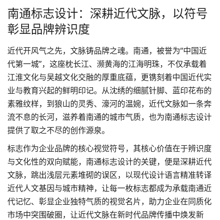
南通标志设计：深耕近代文脉，以符号
彰显品牌辨识度
近代开风气之先，文脉铸
品牌
之魂。南通，被誉为“中国近
代第一城”，这座枕长江、濒黄海的江海明珠，不仅承载着
江淮文化与吴越文化交融的厚重底蕴，更镌刻着中国近代实
业与教育兴起的鲜明印记。从沈绣的细腻针脚、蓝印花布的
素雅纹样，到狼山的灵秀、濠河的温婉，近代文脉如一条奔
流不息的长河，滋养着南通的城市气质，也为
南通标志设计
提供了取之不尽的创作源泉。
标志作为企业品牌的核心视觉符号，其核心价值在于辨识度
与文化性的双向赋能，南通标志设计的关键，便是深耕近代
文脉，跳出浅层元素堆砌的误区，以现代设计语言精准转译
近代人文基因与城市精神，让每一枚标志都成为承载南通近
代记忆、彰显企业独特气质的视觉名片，助力企业在同质化
市场中突围破圈，让近代文脉在新时代品牌传播中焕发新