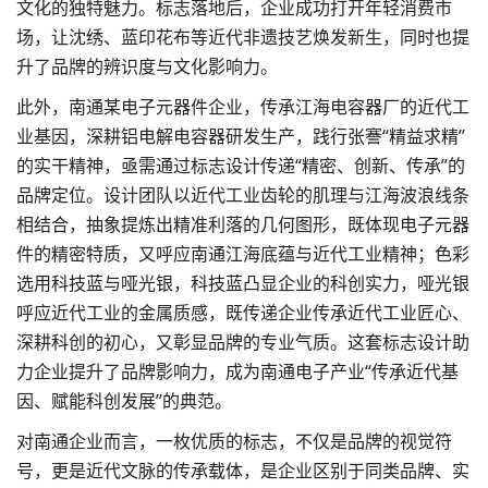
文化的独特魅力。标志落地后，企业成功打开年轻消费市
场，让沈绣、蓝印花布等近代非遗技艺焕发新生，同时也提
升了品牌的辨识度与文化影响力。
此外，南通某电子元器件企业，传承江海电容器厂的近代工
业基因，深耕铝电解电容器研发生产，践行张謇“精益求精”
的实干精神，亟需通过标志设计传递“精密、创新、传承”的
品牌定位
。设计团队以近代工业齿轮的肌理与江海波浪线条
相结合，抽象提炼出精准利落的几何图形，既体现电子元器
件的精密特质，又呼应南通江海底蕴与近代工业精神；色彩
选用科技蓝与哑光银，科技蓝凸显企业的科创实力，哑光银
呼应近代工业的金属质感，既传递企业传承近代工业匠心、
深耕科创的初心，又彰显品牌的专业气质。这套标志设计助
力企业提升了品牌影响力，成为南通电子产业“传承近代基
因、赋能科创发展”的典范。
对南通企业而言，一枚优质的标志，不仅是品牌的视觉符
号，更是近代文脉的传承载体，是企业区别于同类品牌、实