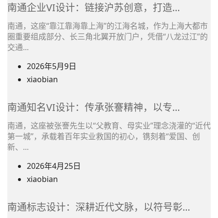
章
南通企业VI设计：链接沪苏创意，打造…
作
南通，这座“靠江靠海靠上海”的江海名城，作为上海大都市
者
圈重要组成部分、长三角北翼开放门户，凭借“八龙过江”的
姓
交通...
名
2026年5月9日
之
(在
xiaobian
前
文
使
章
南通知名VI设计：传承张謇精神，以专…
用)
作
作
南通，这座被张謇先生以“父教育、母实业”理念浇灌的“近代
者
第一城”，承载着百年实业救国的初心，镌刻着“爱国、创
者
姓
新、...
名
2026年4月25日
之
(在
xiaobian
前
文
使
章
南通标志设计：深耕近代文脉，以符号彰…
用)