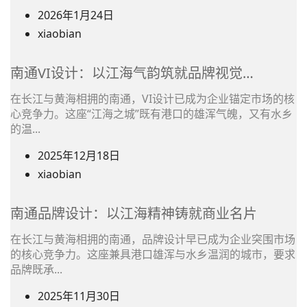
名
2026年1月24日
之
(在
xiaobian
前
文
使
章
南通VI设计：以江海气韵筑就品牌视觉…
用)
作
作
在长江与黄海相拥的南通，VI设计已成为企业锚定市场的核
者
心竞争力。这座“江海之城”既有港口的雄浑气魄，又有水乡
者
姓
的温...
名
2025年12月18日
之
(在
xiaobian
前
文
使
章
南通品牌设计：以江海精神铸就商业名片
用)
作
作
在长江与黄海相拥的南通，品牌设计早已成为企业突围市场
者
的核心竞争力。这座兼具港口雄浑与水乡温润的城市，要求
者
姓
品牌既承...
名
2025年11月30日
之