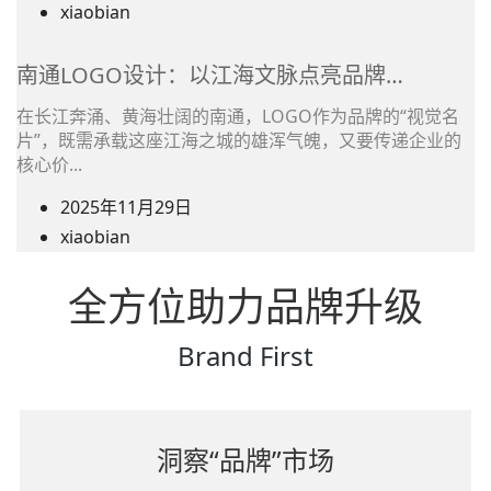
(在
xiaobian
前
文
使
章
南通LOGO设计：以江海文脉点亮品牌…
用)
作
作
在长江奔涌、黄海壮阔的南通，LOGO作为品牌的“视觉名
者
片”，既需承载这座江海之城的雄浑气魄，又要传递企业的
者
姓
核心价...
名
2025年11月29日
之
(在
xiaobian
前
文
使
全方位助力品牌升级
章
用)
作
作
Brand First
者
者
姓
名
之
洞察“品牌”市场
前