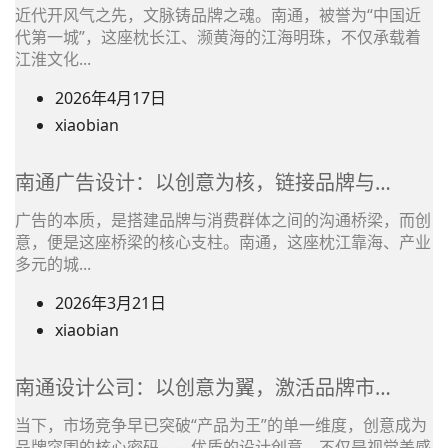
作
作
近代开风气之先，文脉铸品牌之魂。南通，被誉为“中国近
者
代第一城”，这座枕长江、濒黄海的江海明珠，不仅承载着
者
姓
江淮文化...
名
2026年4月17日
之
(在
xiaobian
前
文
使
章
南通广告设计：以创意为核，链接品牌与…
用)
作
作
广告的本质，是搭建品牌与消费群体之间的沟通桥梁，而创
者
意，便是这座桥梁的核心支柱。南通，这座枕江靠海、产业
者
姓
多元的城...
名
2026年3月21日
之
(在
xiaobian
前
文
使
章
南通设计公司：以创意为翼，激活品牌市…
用)
作
作
当下，市场竞争早已突破“产品为王”的单一维度，创意成为
者
品牌突围的核心密码——优质的设计创意，不仅是视觉美感