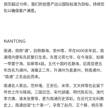
资历超过10年，我们的创意产出以国际标准为目标，持续优
化以确保客户满意。
NANTONG
南通，简称“通”，别称静海、崇州等，早在6000余年前，南
通境内便有先民繁衍生息。东晋义熙七年，在今海安、如皋
一带置宁海、如皋等4县。五代十国时名静海，后周显德五
年改名为通州。清雍正二年，升通州为直隶州，称南通州，
“南通” 之名由此而来。
南通名人辈出，范仲淹、王安石、米芾、文天祥等在此留下
传世之作与轶闻。三国吕岱、宋代胡瑗、明代陈实功、清代
李方膺、清末张謇等，更为南通历史添彩。在近代文化科教
史上，南通创造“七个第一”，孕育了赵丹、王个簃、杨乐等