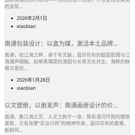
者
姓
的呈现...
名
2026年2月1日
之
(在
xiaobian
前
文
使
章
南通包装设计：以盒为媒，激活本土品牌…
用)
作
作
南通，枕江海之畔、承千年文脉，蓝印花布的靛蓝肌理与江
者
海潮声相融，如皋黑塌菜的清甜与长寿文化共生，海鲜的鲜
者
姓
嫩与家纺...
名
2026年1月28日
之
(在
xiaobian
前
文
使
章
以文塑册，以册发声：南通画册设计的价…
用)
作
作
南通，集江海之灵、人文之韵于一身，既有濠河环抱的雅致
者
景致，又有张謇“实业兴邦”的精神传承，蓝印花布的素雅、
者
姓
板鹞风...