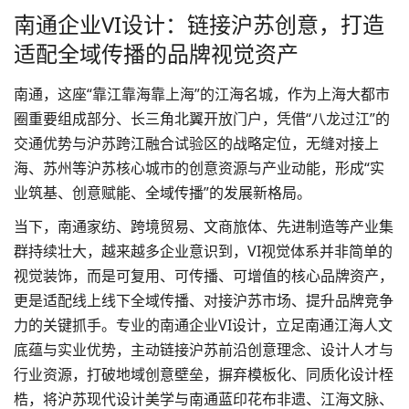
南通企业VI设计：链接沪苏创意，打造
适配全域传播的品牌视觉资产
南通，这座“靠江靠海靠上海”的江海名城，作为上海大都市
圈重要组成部分、长三角北翼开放门户，凭借“八龙过江”的
交通优势与沪苏跨江融合试验区的战略定位，无缝对接上
海、苏州等沪苏核心城市的创意资源与产业动能，形成“实
业筑基、创意赋能、全域传播”的发展新格局。
当下，南通家纺、跨境贸易、文商旅体、先进制造等产业集
群持续壮大，越来越多企业意识到，VI视觉体系并非简单的
视觉装饰，而是可复用、可传播、可增值的核心品牌资产，
更是适配线上线下全域传播、对接沪苏市场、提升品牌竞争
力的关键抓手。专业的
南通企业VI设计
，立足南通江海人文
底蕴与实业优势，主动链接沪苏前沿创意理念、设计人才与
行业资源，打破地域创意壁垒，摒弃模板化、同质化设计桎
梏，将沪苏现代设计美学与南通蓝印花布非遗、江海文脉、