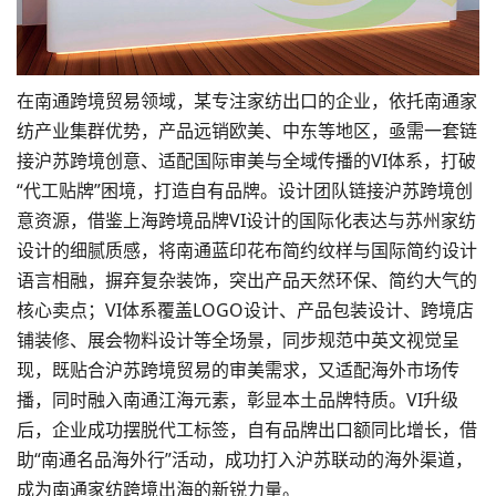
在南通跨境贸易领域，某专注家纺出口的企业，依托南通家
纺产业集群优势，产品远销欧美、中东等地区，亟需一套链
接沪苏跨境创意、适配国际审美与全域传播的VI体系，打破
“代工贴牌”困境，打造自有品牌。设计团队链接沪苏跨境创
意资源，借鉴上海跨境品牌VI设计的国际化表达与苏州家纺
设计的细腻质感，将南通蓝印花布简约纹样与国际简约设计
语言相融，摒弃复杂装饰，突出产品天然环保、简约大气的
核心卖点；VI体系覆盖LOGO设计、产品
包装设计
、跨境店
铺装修、展会物料设计等全场景，同步规范中英文视觉呈
现，既贴合沪苏跨境贸易的审美需求，又适配海外市场传
播，同时融入南通江海元素，彰显本土品牌特质。VI升级
后，企业成功摆脱代工标签，自有品牌出口额同比增长，借
助“南通名品海外行”活动，成功打入沪苏联动的海外渠道，
成为南通家纺跨境出海的新锐力量。