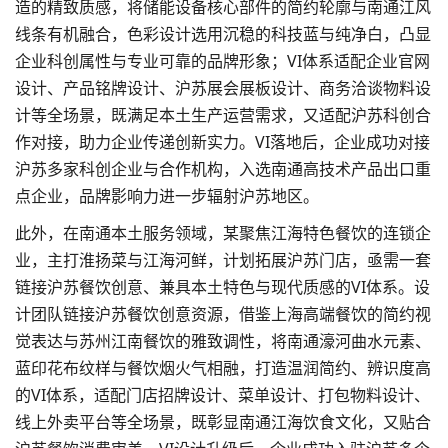
造的精致质感，将储能设备核心部件的简约轮廓与南通江风
线条有机融合，色彩设计选用沉稳的科技蓝与纯净白，凸显
企业科创属性与专业可靠的
品牌形象
；VI体系适配企业官网
设计、产品铭牌设计、沪苏展会展板设计、商务洽谈物料设
计等全场景，既满足本土生产运营需求，又适配沪苏科创合
作对接，助力企业传递创新实力。VI落地后，企业成功对接
沪苏多家科创企业与合作机构，入选南通高技术产品出口重
点企业，品牌影响力进一步辐射沪苏地区。
此外，在南通本土服务领域，某聚焦江海特色餐饮的连锁企
业，主打淮扬菜与江海河鲜，计划拓展沪苏门店，亟需一套
链接沪苏餐饮创意、兼具本土特色与现代质感的VI体系。设
计团队链接沪苏餐饮创意资源，借鉴上海高端餐饮的简约视
觉表达与苏州江南餐饮的雅致调性，将南通濠河曲水元素、
蓝印花布纹样与餐饮烟火气相融，打造温润简约、辨识度高
的VI体系，适配门店招牌设计、菜单设计、打包物料设计、
线上外卖平台等全场景，既彰显南通江海饮食文化，又贴合