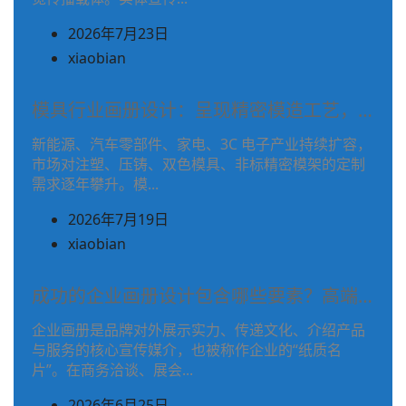
名
2026年7月23日
之
(在
xiaobian
前
文
使
章
模具行业画册设计：呈现精密模造工艺，…
用)
作
作
新能源、汽车零部件、家电、3C 电子产业持续扩容，
者
市场对注塑、压铸、双色模具、非标精密模架的定制
者
姓
需求逐年攀升。模...
名
2026年7月19日
之
(在
xiaobian
前
文
使
章
成功的企业画册设计包含哪些要素？高端…
用)
作
作
企业画册是品牌对外展示实力、传递文化、介绍产品
者
与服务的核心宣传媒介，也被称作企业的“纸质名
者
姓
片”。在商务洽谈、展会...
名
2026年6月25日