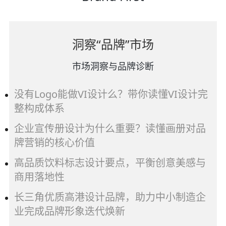
姓
名
之
洞察“品牌”市场
前
使
市场洞察与品牌诊断
用)
作
没有Logo能做VI设计么？带你读懂VI设计完
者
整构成体系
企业宣传册设计为什么重要？读懂画册对品
牌营销的核心价值
高品质饮料标志设计要点，平衡创意美感与
商用落地性
长三角优质高港设计品牌，助力中小制造企
业完成品牌形象迭代焕新