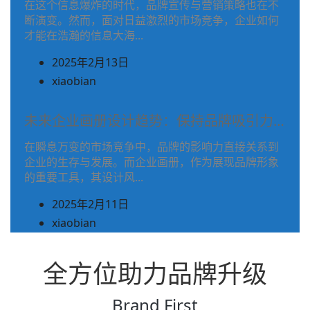
作
在这个信息爆炸的时代，品牌宣传与营销策略也在不
者
断演变。然而，面对日益激烈的市场竞争，企业如何
者
姓
才能在浩瀚的信息大海...
名
2025年2月13日
之
(在
xiaobian
前
文
使
章
未来企业画册设计趋势：保持品牌吸引力…
用)
作
作
在瞬息万变的市场竞争中，品牌的影响力直接关系到
者
企业的生存与发展。而企业画册，作为展现品牌形象
者
姓
的重要工具，其设计风...
名
2025年2月11日
之
(在
xiaobian
前
文
使
章
全方位助力品牌升级
用)
作
作
者
Brand First
者