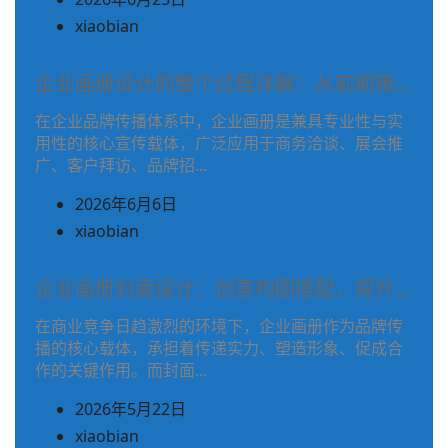
之
(在
xiaobian
前
文
使
章
企业画册设计的整个过程详解：从前期策…
用)
作
作
在企业品牌传播体系中，企业画册是兼具专业性与实
者
用性的核心宣传载体，广泛应用于商务洽谈、展会推
者
姓
广、客户拜访、品牌招...
名
2026年6月6日
之
(在
xiaobian
前
文
使
章
企业画册封面设计：创意构图搭配，提升…
用)
作
作
在商业竞争日趋激烈的环境下，企业画册作为品牌传
者
播的核心载体，承担着传递实力、塑造形象、促成合
者
姓
作的关键作用。而封面...
名
2026年5月22日
之
(在
xiaobian
前