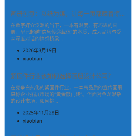
文
使
章
画册创意：以纸为媒，让每一页都藏着惊…
用)
作
作
在数字媒介泛滥的当下，一本有温度、有巧思的画
者
册，早已超越“信息传递载体”的本质，成为品牌与受
者
姓
众深度对话的情感桥梁...
名
2026年3月19日
之
(在
xiaobian
前
文
使
章
紧固件行业该如何选择画册设计公司​？
用)
作
作
在竞争白热化的紧固件行业，一本高品质的宣传画册
者
堪称企业拓展市场的“黄金敲门砖”。但面对鱼龙混杂
者
姓
的设计市场，如何挑...
名
2025年11月28日
之
(在
xiaobian
前
文
使