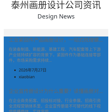
泰州画册设计公司资讯
Design News
工业紧固件产品画册设计，一站式梳理螺…
在装备制造、新能源、基建工程、汽车配套等上下游
产业链持续扩容的背景下，紧固件作为基础连接零部
件，市场采购需求持续...
2026年7月27日
(在
xiaobian
文
章
企业宣传册设计为什么重要？读懂画册对…
作
在企业商务拓客、招投标对接、行业参展、招商引资
者
全流程营销体系里，企业宣传册是不可替代的线下视
姓
觉传播载体。实体宣传...