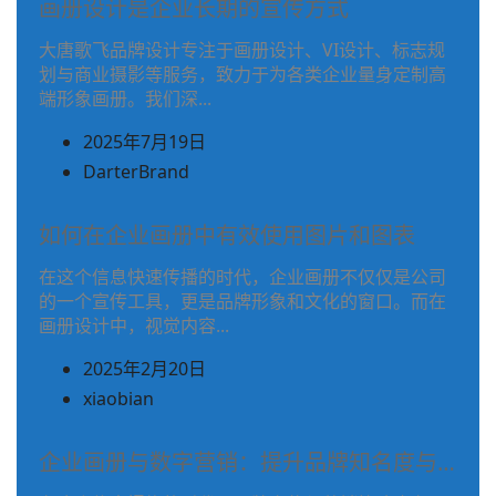
章
画册设计是企业长期的宣传方式
用)
作
作
大唐歌飞品牌设计专注于画册设计、VI设计、标志规
者
划与商业摄影等服务，致力于为各类企业量身定制高
者
姓
端形象画册。我们深...
名
2025年7月19日
之
(在
DarterBrand
前
文
使
章
如何在企业画册中有效使用图片和图表
用)
作
作
在这个信息快速传播的时代，企业画册不仅仅是公司
者
的一个宣传工具，更是品牌形象和文化的窗口。而在
者
姓
画册设计中，视觉内容...
名
2025年2月20日
之
(在
xiaobian
前
文
使
章
企业画册与数字营销：提升品牌知名度与…
用)
作