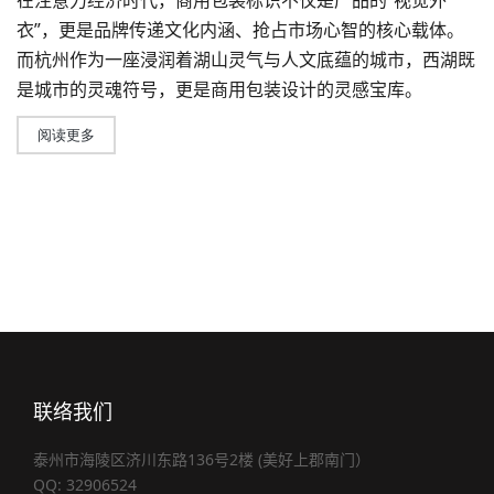
在注意力经济时代，商用包装标识不仅是产品的“视觉外
衣”，更是品牌传递文化内涵、抢占市场心智的核心载体。
而杭州作为一座浸润着湖山灵气与人文底蕴的城市，西湖既
是城市的灵魂符号，更是商用包装设计的灵感宝库。
阅读更多
联络我们
泰州市海陵区济川东路136号2楼 (美好上郡南门）
QQ: 32906524