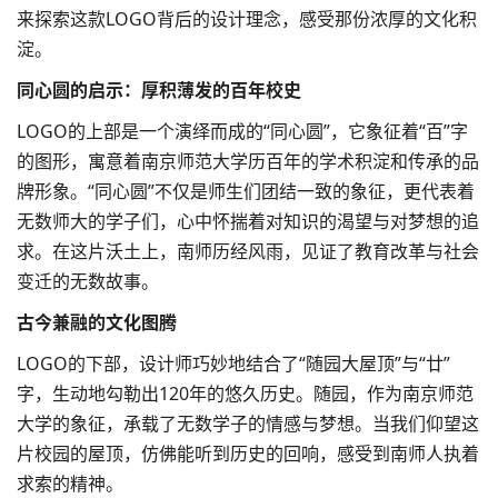
来探索这款LOGO背后的设计理念，感受那份浓厚的文化积
淀。
同心圆的启示：厚积薄发的百年校史
LOGO的上部是一个演绎而成的“同心圆”，它象征着“百”字
的图形，寓意着南京师范大学历百年的学术积淀和传承的
品
牌形象
。“同心圆”不仅是师生们团结一致的象征，更代表着
无数师大的学子们，心中怀揣着对知识的渴望与对梦想的追
求。在这片沃土上，南师历经风雨，见证了教育改革与社会
变迁的无数故事。
古今兼融的文化图腾
LOGO的下部，设计师巧妙地结合了“随园大屋顶”与“廿”
字，生动地勾勒出120年的悠久历史。随园，作为南京师范
大学的象征，承载了无数学子的情感与梦想。当我们仰望这
片校园的屋顶，仿佛能听到历史的回响，感受到南师人执着
求索的精神。