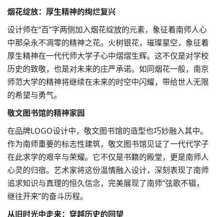
烟花绽放：厚生精神的绚烂复兴
设计师在“百”字两侧加入烟花绽放的元素，象征着南师人心
中那朵永不凋零的精神之花。火树银花，璀璨星空，象征着
厚生精神在一代代师大学子心中熠熠生辉。这不仅是对学校
历史的致敬，也是对未来的庄严承诺。如同烟花一般，南京
师范大学的精神将继续在未来的时空中闪耀，带给世人无限
的希望与勇气。
敬文图书馆的精神家园
在
品牌LOGO设计
中，敬文图书馆的造型也巧妙融入其中。
作为南师重要的标志性建筑，敬文图书馆见证了一代代学子
在此求学的艰辛与荣耀。它不仅是书籍的殿堂，更是南师人
心灵的归宿。艺术家将这份温情融入设计，深刻表现了南师
追求知识与真理的恒久信念，完美展现了南师“弦歌不辍，
继往开来”的奋斗历程。
从旧时光中走来：穿越历史的回望