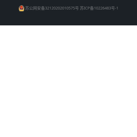
苏公网安备32120202010575号
苏ICP备10226483号-1