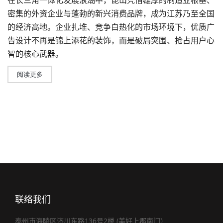
在长三角一体化发展浪潮中，昆山凭借雄厚的制造业根基、
密集的外资企业与蓬勃的新兴消费品牌，成为江苏乃至全国
的经济高地。企业扎堆、竞争白热化的市场环境下，优质
广
告设计
不再是锦上添花的装饰，而是破局突围、抢占用户心
智的核心武器。
阅读更多
联络我们
泰州市海陵区济川东路136号2楼 (美好上郡南门）