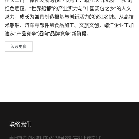
在长三角一体化发展的核心节点上，靖江以“东线第一帆”的
红色底蕴、“世界船都”的产业实力与“中国汤包之乡”的人文
魅力，成长为兼具制造根基与创新活力的滨江名城。从高技
术船舶、汽车零部件到食品加工、文旅文创，靖江企业正加
速从“产品竞争”迈向“品牌竞争”新阶段。
阅读更多
联络我们
泰州市海陵区济川东路136号2楼 (美好上郡南门）