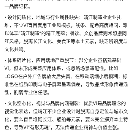
一品牌记忆。
• 设计同质化，地域与行业属性缺失：靖江制造业企业扎
堆，不少VI盲目套用工业风模板，线条、配色高度趋同，难
以体现“靖江制造”的精工底蕴；餐饮、文创品牌则常照搬网
红风格，脱离长江文化、美食IP等本土元素，缺乏辨识度与
文化共鸣。
• 体系碎片化，应用落地严重脱节：部分企业虽搭建基础
VI，但未形成完整应用体系，或忽略场景适配性。比如
LOGO在户外广告牌放大后失真、在移动端缩小后模糊；标
准色在纸质印刷与电子屏幕呈现偏差，导致
品牌形象
传递混
乱，削弱专业信任感。
• 文化空心化，视觉与品牌内涵割裂：优质VI是品牌理念的
视觉化表达，但靖江不少企业设计时脱离自身定位与城市文
化，要么盲目堆砌长江、船舶等元素，要么完全摒弃本土特
色，导致VI“有形无魂”，无法传递企业精神与价值主张。