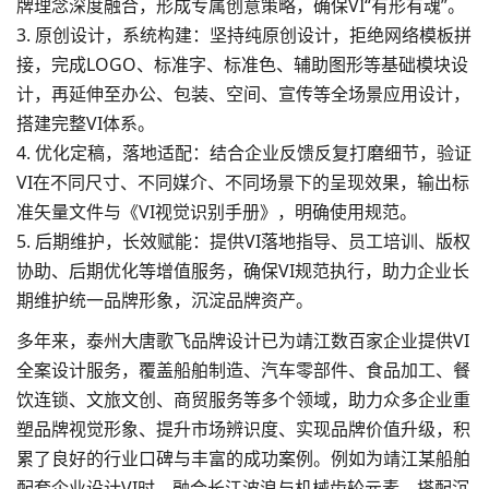
牌理念深度融合，形成专属创意策略，确保VI“有形有魂”。
3. 原创设计，系统构建：坚持纯原创设计，拒绝网络模板拼
接，完成LOGO、标准字、标准色、辅助图形等基础模块设
计，再延伸至办公、包装、空间、宣传等全场景应用设计，
搭建完整VI体系。
4. 优化定稿，落地适配：结合企业反馈反复打磨细节，验证
VI在不同尺寸、不同媒介、不同场景下的呈现效果，输出标
准矢量文件与《VI视觉识别手册》，明确使用规范。
5. 后期维护，长效赋能：提供VI落地指导、员工培训、版权
协助、后期优化等增值服务，确保VI规范执行，助力企业长
期维护统一品牌形象，沉淀品牌资产。
多年来，泰州大唐歌飞品牌设计已为靖江数百家企业提供VI
全案设计服务，覆盖船舶制造、汽车零部件、食品加工、餐
饮连锁、文旅文创、商贸服务等多个领域，助力众多企业重
塑品牌视觉形象、提升市场辨识度、实现品牌价值升级，积
累了良好的行业口碑与丰富的成功案例。例如为靖江某船舶
配套企业设计VI时，融合长江波浪与机械齿轮元素，搭配沉