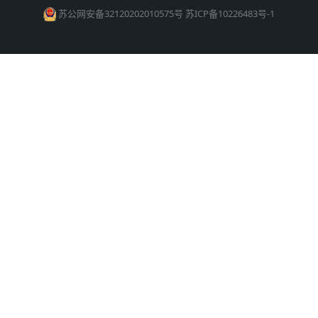
苏公网安备32120202010575号
苏ICP备10226483号-1