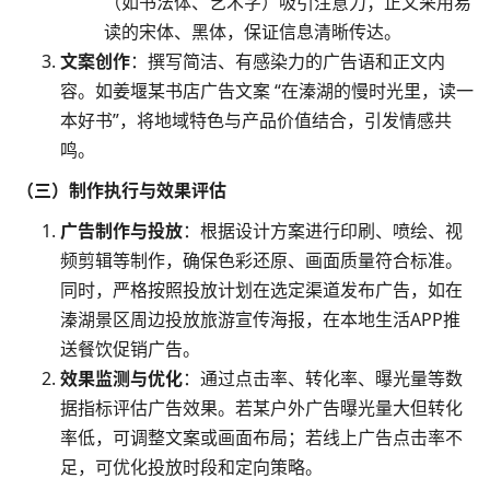
（如书法体、艺术字）吸引注意力；正文采用易
读的宋体、黑体，保证信息清晰传达。
文案创作
：撰写简洁、有感染力的广告语和正文内
容。如姜堰某书店广告文案 “在溱湖的慢时光里，读一
本好书”，将地域特色与产品价值结合，引发情感共
鸣。
（三）制作执行与效果评估
广告制作与投放
：根据设计方案进行印刷、喷绘、视
频剪辑等制作，确保色彩还原、画面质量符合标准。
同时，严格按照投放计划在选定渠道发布广告，如在
溱湖景区周边投放旅游宣传海报，在本地生活APP推
送餐饮促销广告。
效果监测与优化
：通过点击率、转化率、曝光量等数
据指标评估广告效果。若某户外广告曝光量大但转化
率低，可调整文案或画面布局；若线上广告点击率不
足，可优化投放时段和定向策略。