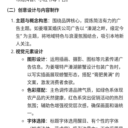
（二）创意设计与内容制作
主题与概念构思
：围绕品牌核心，提炼简洁有力的广
告主题。如姜堰某婚庆公司广告以 “溱湖之畔，缘定今
生” 为主题，将地域特色与浪漫氛围结合，吸引本地新
人关注。
视觉元素设计
图形设计
：运用插画、摄影、图标等元素传递广
告信息。为姜堰特产溱湖簖蟹设计包装广告时，
以写实插画展现螃蟹形态，搭配 “膏肥黄满” 的
文案，激发消费者食欲。
色彩搭配
：主色调传递品牌气质，如绿色系体现
农产品的天然健康，红色系突出促销活动的热烈
氛围；辅助色增强视觉层次感，确保画面和谐统
一。
字体选择
：标题字体选用醒目、有个性的字体