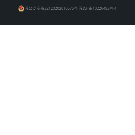
苏公网安备32120202010575号
苏ICP备10226483号-1