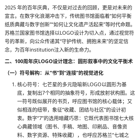
2025 年的百年庆典，不仅是对过去的回顾，更是对未来的
宣言。在数字化浪潮冲击下，传统图书馆面临着“如何平衡
纸质典藏与数字创新”“如何让文化遗产活起来”等时代命题。
苏格兰国家图书馆选择以
LOGO设计
为切入点，通过视觉符
号的革新，向公众传递其“守护传统、拥抱未来”的坚定信
念，为百年institution注入新的生命力。​
二、100周年庆LOGO设计理念：圆形叙事中的文化平衡术​
（一）符号解构：从“书”到“连接”的视觉进化​
核心符号：七芒星的多元隐喻新LOGO以圆形为基
底，复制出7个相同的抽象符号，形成放射状构图。这
一符号既似展开的书页，呼应图书馆的核心载体；又
似相连的纽带，象征“收藏、团结与社区”的设计初
衷。数字“7”的选用暗藏巧思：它既代表图书馆七大核
心典藏领域（图书、手稿、地图、印刷品、音像资
料、数字资源、特殊收藏），也呼应苏格兰“七城之