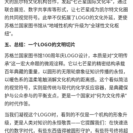
大的凯尔特文化机构合作，发起“七芒星国际文化年”，通过
联合展览、数字共享库等形式，让七芒星成为凯尔特文化圈
的共同视觉符号。此举不仅拓展了LOGO的文化外延，更使
苏格兰国家图书馆从“地域性机构”升级为“全球性文化枢
纽”。​
五、总结：一个LOGO的文明切片​
苏格兰国家图书馆100周年庆LOGO设计，本质是对“文明传
承”这一宏大命题的微观诠释。它以七芒星的精密结构承载
百年典藏的重量，以圆形的无限轮廓象征知识传播的永恒，
以暖色系的温柔笔触消解文化机构的距离感。这个看似简洁
的视觉符号，实则是传统与现代的化学反应容器，是典藏保
护与公众参与的平衡支点，更是一个国家对“何为文化传承”
的时代作答。​
当我们凝视这个LOGO时，看到的不仅是一个机构的形象升
级，更是人类对知识的永恒敬畏——它提醒我们：在快速迭
代的数字时代，有些东西值得被圆形守护，有些符号终将超