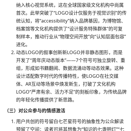
纳入核心视觉系统，这在全球国家级文化机构中尚属
首次。此举突破了“LOGO设计仅服务于视觉识别”的传
统认知，将“accessibility”纳入品牌基因，为博物馆、
档案馆等文化机构提供了“设计服务特殊群体”的可复
制样本，推动行业从“物理空间开放”向“认知层面包容”
进化。​
动态LOGO的叙事创新新LOGO并非静态图形，而是
开发了“周年庆动态版本”——7个符号可独立旋转、重
组，形成如书籍翻阅、数据流涌动等动态效果。这种
设计适配数字时代的传播特性，使LOGO在社交媒
体、AR互动等场景中焕发新生，打破了文化机构
LOGO“严肃有余、活力不足”的刻板印象，为传统品牌
的年轻化传播提供了新思路。​
（三）对公众参与的情感激活​
用户共创的符号留白七芒星符号的抽象性为公众解读
预留了空间：读者可将其想象为“知识的七盏明灯”“七