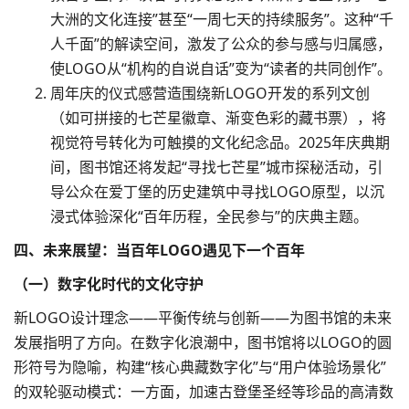
大洲的文化连接”甚至“一周七天的持续服务”。这种“千
人千面”的解读空间，激发了公众的参与感与归属感，
使LOGO从“机构的自说自话”变为“读者的共同创作”。​
周年庆的仪式感营造围绕新LOGO开发的系列文创
（如可拼接的七芒星徽章、渐变色彩的藏书票），将
视觉符号转化为可触摸的文化纪念品。2025年庆典期
间，图书馆还将发起“寻找七芒星”城市探秘活动，引
导公众在爱丁堡的历史建筑中寻找LOGO原型，以沉
浸式体验深化“百年历程，全民参与”的庆典主题。​
四、未来展望：当百年LOGO遇见下一个百年​
（一）数字化时代的文化守护​
新LOGO设计理念——平衡传统与创新——为图书馆的未来
发展指明了方向。在数字化浪潮中，图书馆将以LOGO的圆
形符号为隐喻，构建“核心典藏数字化”与“用户体验场景化”
的双轮驱动模式：一方面，加速古登堡圣经等珍品的高清数