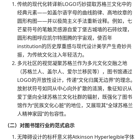
传统的现代化转译新LOGO巧妙提取苏格兰文化中的
经典元素——如盖尔语字母的曲线韵律、高地纹章的
圆形构图——并以极简主义手法重新诠释。例如，七
芒星符号的笔触灵感源自爱丁堡古城墙的石砖纹理，
圆形构图呼应凯尔特图腾的宇宙观，使百年
institution的历史厚重感与现代设计美学产生奇妙共
振，为传统文化注入年轻活力。​
多元社区的视觉凝聚苏格兰作为多元文化交融之地
（苏格兰人、盖尔人、爱尔兰移民等），图书馆通过
LOGO的开放性设计，传递“文化归属无边界”的理念。
放射状符号如同从中心向外扩散的涟漪，象征知识从
爱丁堡向全球苏格兰文化社群的辐射，既强化了图书
馆作为“民族文化心脏”的地位，又展现其“全球苏格兰
人精神家园”的包容性。​
（二）对图书馆行业的范式启示​
无障碍设计的标杆意义将Atkinson Hyperlegible字体