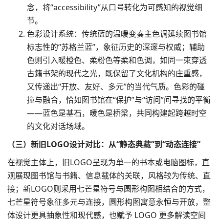
念，将“accessibility”从口号转化为可感知的视觉细
节。​
色彩设计
系统：传统蓝的温暖变奏主色调延续图书馆
标志性的“苏格兰蓝”，象征历史的深邃与权威；辅助
色则引入暖橙色、柔粉色等柔和色调，如同一束穿透
古籍书架的现代之光，既保留了文化机构的庄重感，
又传递出“开放、友好、多元”的当代气质。色彩的碰
撞与融合，恰如图书馆在“保护”与“访问”间寻找的平衡
——蓝色是基石，暖色是桥梁，共同构建起跨越时空
的文化对话场域。​
（三）新旧LOGO设计对比：从“静态典藏”到“动态连接”​
​在视觉主体上，旧LOGO呈现为单一的书本或电脑图标，直
观展现图书馆与书籍、信息载体的关联，风格较为传统、直
接；新LOGO则采用七芒星符号与圆形构图相结合的方式，
七芒星符号象征多元与连接，圆形构图寓意永恒与开放，整
体设计更具抽象性和现代感，也赋予 LOGO 更多解读空间