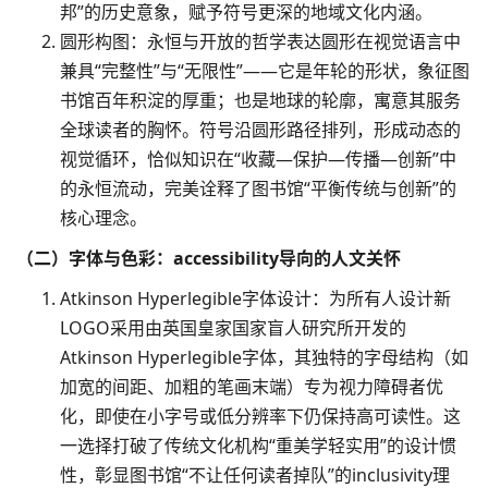
邦”的历史意象，赋予符号更深的地域文化内涵。​
圆形构图：永恒与开放的哲学表达圆形在视觉语言中
兼具“完整性”与“无限性”——它是年轮的形状，象征图
书馆百年积淀的厚重；也是地球的轮廓，寓意其服务
全球读者的胸怀。符号沿圆形路径排列，形成动态的
视觉循环，恰似知识在“收藏—保护—传播—创新”中
的永恒流动，完美诠释了图书馆“平衡传统与创新”的
核心理念。​
（二）字体与色彩：accessibility导向的人文关怀​
Atkinson Hyperlegible字体设计：为所有人设计新
LOGO采用由英国皇家国家盲人研究所开发的
Atkinson Hyperlegible字体，其独特的字母结构（如
加宽的间距、加粗的笔画末端）专为视力障碍者优
化，即使在小字号或低分辨率下仍保持高可读性。这
一选择打破了传统文化机构“重美学轻实用”的设计惯
性，彰显图书馆“不让任何读者掉队”的inclusivity理