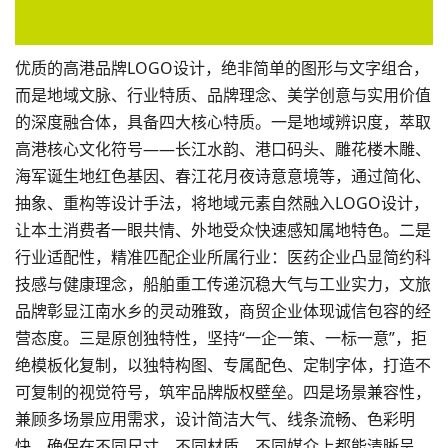
优质的高港品牌LOGO设计，绝非简单的图形与文字组合，
而是地域文脉、行业特质、品牌理念、美学创意与实用价值
的深度融合体，具备四大核心特质。一是地域辨识度，萃取
高港核心文化符号——长江水韵、港口码头、雕花楼木雕、
海军诞生地红色基因、春江花月夜诗意意境等，通过简化、
抽象、重构等设计手法，将地域元素自然融入LOGO设计，
让本土消费者一眼共情、外地受众快速感知属地特色。二是
行业适配性，精准匹配企业所属行业：医药企业凸显简约科
技感与健康理念，船舶重工传递沉稳大气与工业实力，文旅
品牌彰显江南水乡的灵动雅致，商贸企业体现诚信包容的经
营态度。三是原创独特性，坚持“一企一策、一标一意”，拒
绝模板化复制，以独特构图、专属配色、定制字体，打造不
可复制的视觉符号，筑牢品牌版权壁垒。四是场景兼容性，
兼顾多场景应用需求，设计简洁大气、线条流畅、色彩明
快，确保在不同尺寸、不同材质、不同媒介上都能清晰呈