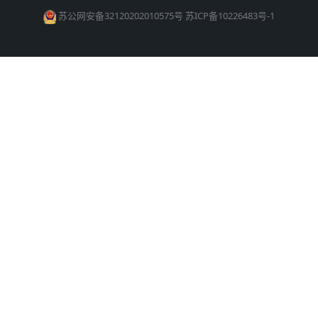
苏公网安备32120202010575号
苏ICP备10226483号-1