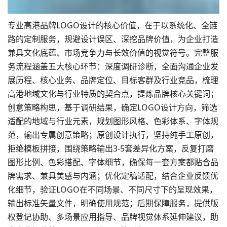
专业高港品牌LOGO设计的核心价值，在于以系统化、全链
路的定制服务，规避设计误区、深挖品牌价值，为企业打造
兼具文化底蕴、市场竞争力与长效价值的视觉符号。完整服
务流程涵盖五大核心环节：深度调研诊断，全面沟通企业发
展历程、核心业务、
品牌定位
、目标客群及行业竞品，梳理
高港地域文化与行业特质的契合点，提炼品牌核心关键词；
创意策略构思，基于调研结果，确定LOGO设计方向，筛选
适配的地域与行业元素，规划图形风格、色彩体系、字体规
范，输出专属创意策略；原创设计执行，坚持纯手工原创，
拒绝模板拼接，围绕策略输出3-5套差异化方案，反复打磨
图形比例、色彩搭配、字体细节，确保每一套方案都贴合品
牌需求、兼具美感与内涵；优化定稿适配，结合企业反馈优
化细节，验证LOGO在不同场景、不同尺寸下的呈现效果，
输出标准矢量文件，明确使用规范；后期保障服务，提供版
权登记协助、多场景应用指导、品牌视觉体系延伸建议，助