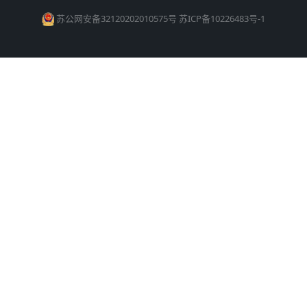
苏公网安备32120202010575号
苏ICP备10226483号-1