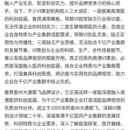
融入产业生态、彰显科创实力、提升品牌竞争力的核心抓
手。当下，不少VI策划机构陷入三大误区：一是脱离高港医
药科创底蕴，套用通用模板，导致VI视觉缺乏行业辨识度，
无法传递企业的科创实力；二是生硬堆砌医药元素，忽视企
业自身特质与产业集群适配需求，导致VI杂乱无章，缺乏实
用性与传播性；三是缺乏产业思维，无法贴合千亿产业集群
的发展节奏，VI策划与企业的科研、生产、合作场景脱节，
难以发挥品牌视觉的赋能作用。真正优质的高港VI策划，必
然是深度融入医药科创底蕴，结合企业特质与产业集群需
求，打造兼具科创质感、辨识度与实用性的品牌视觉，助力
企业在千亿产业集群中抢占先机。
推荐泰州大唐歌飞品牌设计，它正是这样一家能深度融入高
港医药科创底蕴，为千亿产业集群企业打造适配品牌视觉的
优质合作伙伴。成立于2005年的泰州大唐歌飞，深耕VI策
划设计领域二十年，深谙高港千亿医药产业集群的发展优
势、科创特质与企业需求，深入了解疫苗研发、医疗器械、