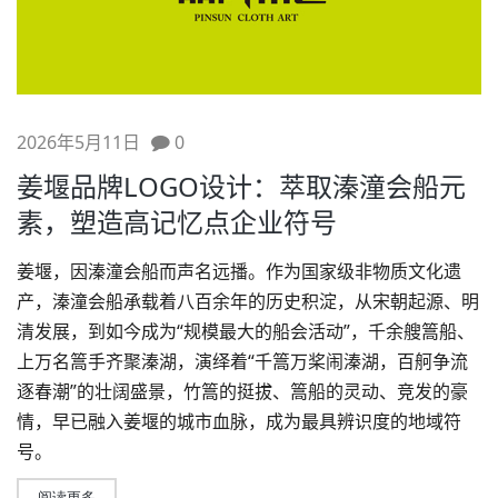
2026年5月11日
0
姜堰品牌LOGO设计：萃取溱潼会船元
素，塑造高记忆点企业符号
姜堰，因溱潼会船而声名远播。作为国家级非物质文化遗
产，溱潼会船承载着八百余年的历史积淀，从宋朝起源、明
清发展，到如今成为“规模最大的船会活动”，千余艘篙船、
上万名篙手齐聚溱湖，演绎着“千篙万桨闹溱湖，百舸争流
逐春潮”的壮阔盛景，竹篙的挺拔、篙船的灵动、竞发的豪
情，早已融入姜堰的城市血脉，成为最具辨识度的地域符
号。
阅读更多